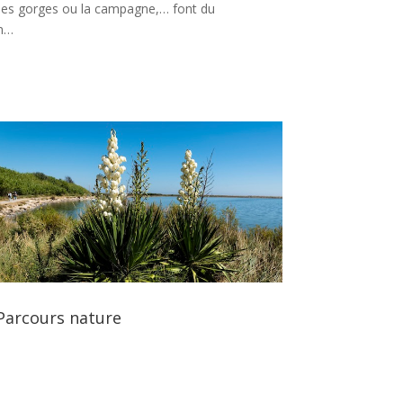
s, les gorges ou la campagne,… font du
on…
Parcours nature