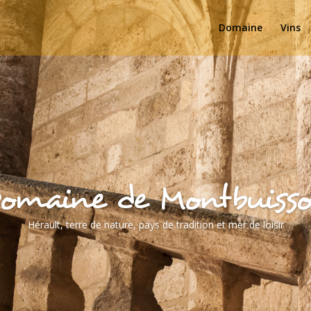
Domaine
Vins
omaine de Montbuiss
Hérault, terre de nature, pays de tradition et mer de loisir